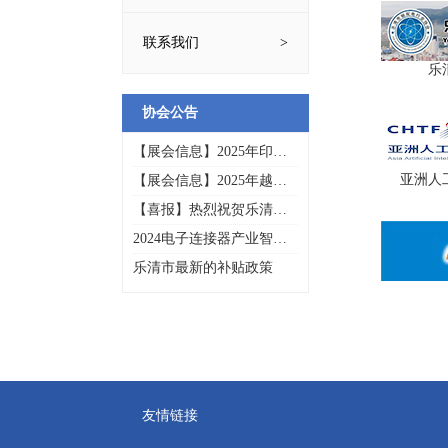
联系我们
乐
协会公告
【展会信息】2025年印尼
通讯技术与高新科技展览
亚洲人
【展会信息】2025年越南
会INTI
国际电子展
【喜报】热烈祝贺乐清市
电子工业协会多家会员企
2024电子连接器产业智造
业入选2025年浙江省先进
创新峰会暨乐清市电子工
级智能工厂（第一批）名
乐清市最新的补贴政策
业协会20周年年会庆典
单
友情链接