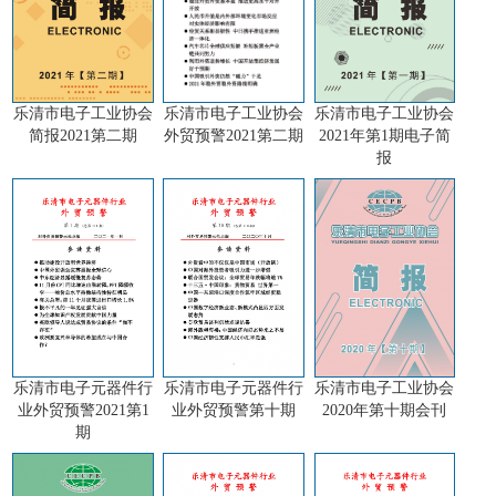
乐清市电子工业协会
乐清市电子工业协会
乐清市电子工业协会
简报2021第二期
外贸预警2021第二期
2021年第1期电子简
报
乐清市电子元器件行
乐清市电子元器件行
乐清市电子工业协会
业外贸预警2021第1
业外贸预警第十期
2020年第十期会刊
期