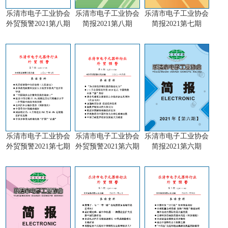
乐清市电子工业协会
乐清市电子工业协会
乐清市电子工业协会
外贸预警2021第八期
简报2021第八期
简报2021第七期
乐清市电子工业协会
乐清市电子工业协会
乐清市电子工业协会
外贸预警2021第七期
外贸预警2021第六期
简报2021第六期