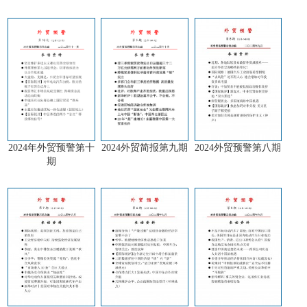
2024年外贸预警第十
2024外贸简报第九期
2024外贸预警第八期
期