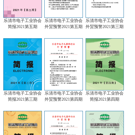
乐清市电子工业协会
乐清市电子工业协会
乐清市电子工业协会
简报2021第五期
外贸预警2021第五期
外贸预警2021第三期
乐清市电子工业协会
乐清市电子工业协会
乐清市电子工业协会
简报2021第三期
外贸预警2021第四期
简报2021第四期