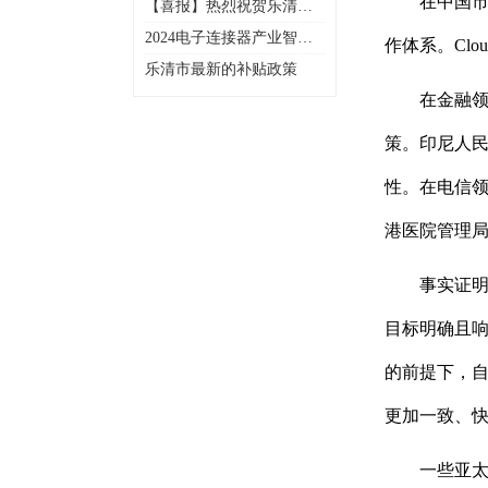
在中国市
【喜报】热烈祝贺乐清市
电子工业协会多家会员企
2024电子连接器产业智造
作体系。Cl
业入选2025年浙江省先进
创新峰会暨乐清市电子工
级智能工厂（第一批）名
乐清市最新的补贴政策
业协会20周年年会庆典
单
在金融领
策。印尼人民银行
性。在电信领域
港医院管理局（
事实证明
目标明确且响
的前提下，
更加一致、
一些亚太