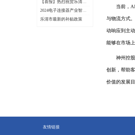
【喜报】热烈祝贺乐清市
当前，A
电子工业协会多家会员企
2024电子连接器产业智造
业入选2025年浙江省先进
创新峰会暨乐清市电子工
级智能工厂（第一批）名
与物流方式。
乐清市最新的补贴政策
业协会20周年年会庆典
单
动响应到主动
能够在市场
神州控
创新，帮助客
价值的发展
友情链接