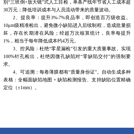
别“三班倒+放大镜”式人工目检，单条产线年节省人工成本超
30万元；降低培训成本与人员流动带来的质量波动。
2、提良率：提升3%-7%良品率，即创造百万级收益。
10μm级精准检出，避免微小缺陷进入后续制程，造成批量损
坏，存在长期潜在风险；经超万次核算统计，良率每提升
1%，相当于每年降低成本约4万元。
3、控风险：杜绝“零星漏检”引发的重大质量事故。实现
100%针孔检出，杜绝因微孔缺陷对“零缺陷交付”的强制要
求。
4、可追溯：每卷薄膜都有“质量身份证”。自动生成多种
表格：全幅面缺陷地图 + 缺陷检测报告、支持缺陷位置精确
定位（±1mm）。