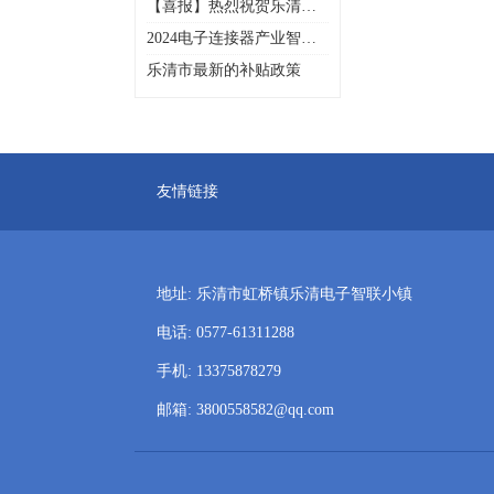
【喜报】热烈祝贺乐清市
电子工业协会多家会员企
2024电子连接器产业智造
业入选2025年浙江省先进
创新峰会暨乐清市电子工
级智能工厂（第一批）名
乐清市最新的补贴政策
业协会20周年年会庆典
单
友情链接
地址: 乐清市虹桥镇乐清电子智联小镇
电话: 0577-61311288
手机: 13375878279
邮箱: 3800558582@qq.com