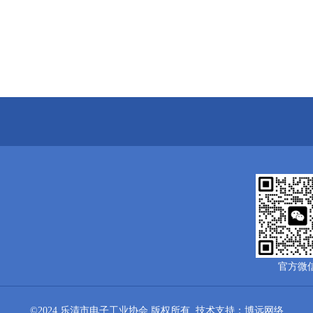
官方微
©2024 乐清市电子工业协会 版权所有
技术支持：博远网络