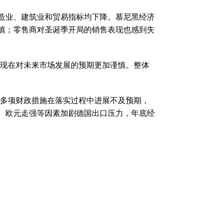
造业、建筑业和贸易指标均下降。慕尼黑经济
慎；零售商对圣诞季开局的销售表现也感到失
体现在对未来市场发展的预期更加谨慎。整体
的多项财政措施在落实过程中进展不及预期，
、欧元走强等因素加剧德国出口压力，年底经