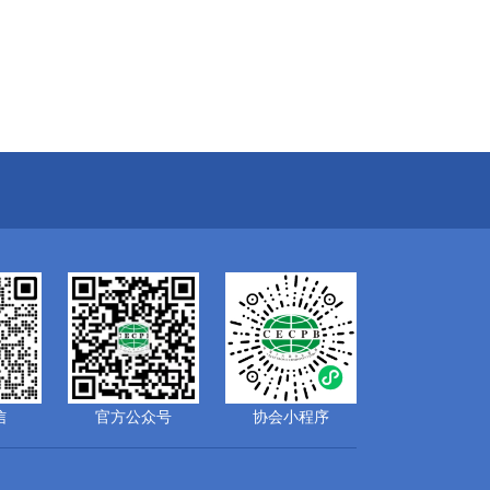
信
官方公众号
协会小程序