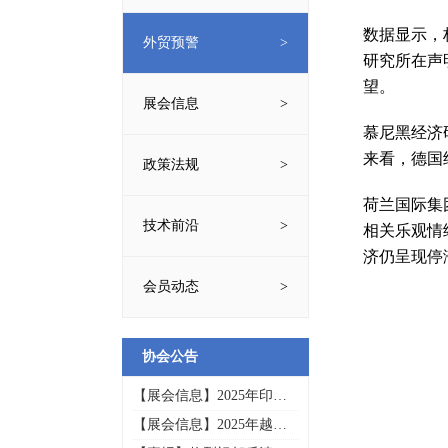
数据显示，
外贸预警
研究所在声
望。
展会信息
慕尼黑经济
来看，德国
政策法规
荷兰国际集
技术前沿
相关乐观情
济仍呈现停
会员动态
协会公告
【展会信息】2025年印尼
通讯技术与高新科技展览
【展会信息】2025年越南
会INTI
国际电子展