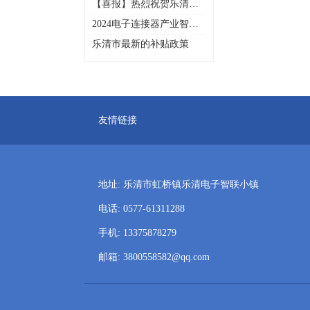
【喜报】热烈祝贺乐清市
电子工业协会多家会员企
2024电子连接器产业智造
业入选2025年浙江省先进
创新峰会暨乐清市电子工
级智能工厂（第一批）名
乐清市最新的补贴政策
业协会20周年年会庆典
单
友情链接
地址: 乐清市虹桥镇乐清电子智联小镇
电话: 0577-61311288
手机: 13375878279
邮箱: 3800558582@qq.com