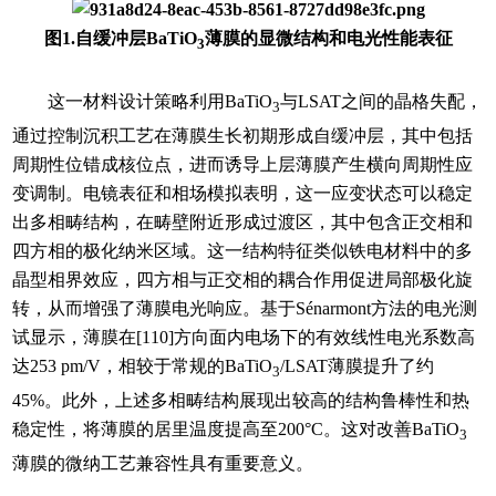
图1.自缓冲层BaTiO
薄膜的显微结构和电光性能表征
3
这一材料设计策略利用BaTiO
与LSAT之间的晶格失配，
3
通过控制沉积工艺在薄膜生长初期形成自缓冲层，其中包括
周期性位错成核位点，进而诱导上层薄膜产生横向周期性应
变调制。电镜表征和相场模拟表明，这一应变状态可以稳定
出多相畴结构，在畴壁附近形成过渡区，其中包含正交相和
四方相的极化纳米区域。这一结构特征类似铁电材料中的多
晶型相界效应，四方相与正交相的耦合作用促进局部极化旋
转，从而增强了薄膜电光响应。基于Sénarmont方法的电光测
试显示，薄膜在[110]方向面内电场下的有效线性电光系数高
达253 pm/V，相较于常规的BaTiO
/LSAT薄膜提升了约
3
45%。此外，上述多相畴结构展现出较高的结构鲁棒性和热
稳定性，将薄膜的居里温度提高至200°C。这对改善BaTiO
3
薄膜的微纳工艺兼容性具有重要意义。