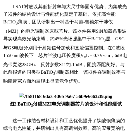
LSAT衬底以其低折射率与大尺寸等固有优势，为集成光
子器件的结构设计与性能优化奠定了基础。依托高性能
BaTiO
薄膜，团队研制出一种基于马赫-曾德尔干涉仪
3
（MZI）的电光调制器原型芯片。该器件采用SiN加载条形波
导实现高效光场束缚，约45%光场强集中于BaTiO
层，GSG
3
与GS电极分别用于射频信号加载和直流偏置控制。在C波段
1550 nm波长下，芯片半波电压长度积V
L = 0.7V·cm，6dB电
π
光带宽达28GHz，反射参数S11约-15dB，阻抗匹配良好。与
此前报道的同类型BaTiO
调制器相比，该器件在调制效率与
3
响应带宽方面均展现出显著竞争优势。
图2.BaTiO
薄膜MZI电光调制器芯片的设计和性能测试
3
这一工作结合材料设计和工艺优化提升了钛酸钡薄膜的
综合电光性能，并研制出具有高调制效率、高响应带宽的电