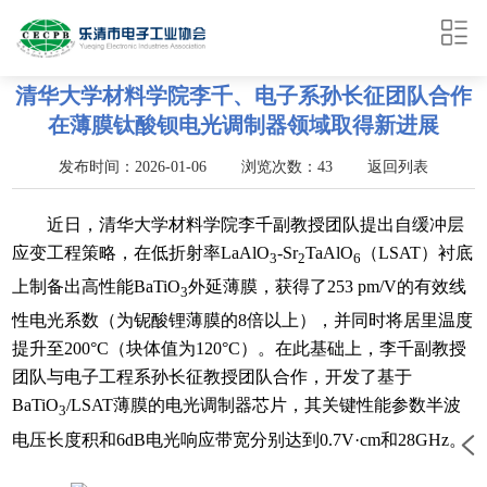
清华大学材料学院李千、电子系孙长征团队合作
在薄膜钛酸钡电光调制器领域取得新进展
发布时间：2026-01-06 浏览次数：43
返回列表
近日，清华大学材料学院李千副教授团队提出自缓冲层
应变工程策略，在低折射率LaAlO
-Sr
TaAlO
（LSAT）衬底
3
2
6
上制备出高性能BaTiO
外延薄膜，获得了253 pm/V的有效线
3
性电光系数（为铌酸锂薄膜的8倍以上），并同时将居里温度
提升至200°C（块体值为120°C）。在此基础上，李千副教授
团队与电子工程系孙长征教授团队合作，开发了基于
BaTiO
/LSAT薄膜的电光调制器芯片，其关键性能参数半波
3
电压长度积和6dB电光响应带宽分别达到0.7V·cm和28GHz。