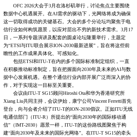
OFC 2026大会于3月在洛杉矶举行，讨论焦点主要围绕
数据中心机遇展开。在AI需求的驱动下，光网络将成为确保
这一切取得成功的关键基石。大会的多个分论坛均聚焦于电
信行业如何构筑愿景，以应对层出不穷的新技术需求。3月17
日，一系列专题演讲及配套的圆桌论坛隆重举行，主题定
为“ETSI与ITU联合展示ION-2030最新进展”，旨在将这些前
瞻性的工作成果具体化、可感知化。
包括ETSI和ITU-T在内的多个国际标准制定组织，一直
在积极推动标准制定，旨在把握面向2030年及未来的AI与数
据中心发展机遇。在整个通信行业内部开展广泛而深入的协
作，对于实现这一目标至关重要。
会议由ITU-T SG15顾问Hiroshi Ota和华为香港研究所
Xiang Liu共同主持，会议伊始，康宁公司Vincent Ferretti首先
登台，向与会者介绍了ITU-T的ION-2030倡议。正如ITU无线
电通信部门（ITU-R）所提出的“面向2030年的国际移动通
信”（IMT-2030）愿景一样，ITU-T的这份路线图聚焦于构
建“面向2030年及未来的国际光网络”。在ITU-T SG15的牵头