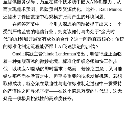
至提供服务保障，乃至在整个技术栈中嵌入AI/ML能力，从
而实现需求预测、风险预判及资源优化。此外，Raul Muñoz
还提出了伴随数据中心规模扩张而产生的环境问题。
在问答环节中，一个引人深思的问题被提了出来：一个
受到严格监管的电信行业，究竟该如何与尚处于“蛮荒时
代”的AI领域开展富有成效的合作？这一问题直击核心：传统
的标准化制定流程能否跟上AI飞速演进的步伐？
Omdia实践主管Jaimie Lenderman指出，电信行业正面临
着一种如履薄冰的微妙处境。标准化组织必须加快工作步
伐，以响应AI驱动的即时需求；然而，若操之过急，又可能
错失那些尚在孕育之中、但至关重要的技术发展机遇。若想
取得成功，就必须在紧迫性与电信标准制定过程中一贯秉持
的严谨性之间寻求平衡——在这个瞬息万变的时代里，这无
疑是一项极具挑战性的高难度任务。