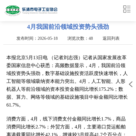
4月我国前沿领域投资势头强劲
发布时间：2026-05-18 浏览次数：48
返回列表
本报北京
5
月
13
日电
（记者刘志强）记者从国家发展改革
委国家信息中心获悉：高频数据显示，
4
月，我国前沿领
域投资势头强劲，数字基础设施投资活跃度快速增长，人
工智能等领域吸纳资本能力突出。
4
月，人工智能、人形
机器人等前沿领域的资本投资金额同比增长
175.2%
；数
据、算力、网络等领域的基础设施项目中标金额同比增长
61.7%
。
消费方面，
4
月，线下消费支付金额同比增长
1.7%
，商品
消费同比增长
2.7%
；外贸方面，
4
月，主要港口货运船舶
离港载重同比增长
42.1%
，增速较
3
月提高
41.7
个百分点；