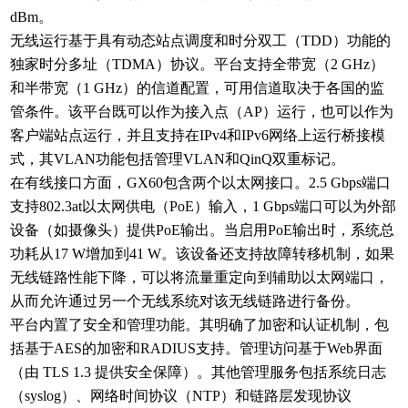
dBm。
无线运行基于具有动态站点调度和时分双工（TDD）功能的
独家时分多址（TDMA）协议。平台支持全带宽（2 GHz）
和半带宽（1 GHz）的信道配置，可用信道取决于各国的监
管条件。该平台既可以作为接入点（AP）运行，也可以作为
客户端站点运行，并且支持在IPv4和IPv6网络上运行桥接模
式，其VLAN功能包括管理VLAN和QinQ双重标记。
在有线接口方面，GX60包含两个以太网接口。2.5 Gbps端口
支持802.3at以太网供电（PoE）输入，1 Gbps端口可以为外部
设备（如摄像头）提供PoE输出。当启用PoE输出时，系统总
功耗从17 W增加到41 W。该设备还支持故障转移机制，如果
无线链路性能下降，可以将流量重定向到辅助以太网端口，
从而允许通过另一个无线系统对该无线链路进行备份。
平台内置了安全和管理功能。其明确了加密和认证机制，包
括基于AES的加密和RADIUS支持。管理访问基于Web界面
（由 TLS 1.3 提供安全保障）。其他管理服务包括系统日志
（syslog）、网络时间协议（NTP）和链路层发现协议