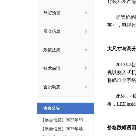
封装3528
外贸预警
尽管价格因市
英寸，电视
展会信息
大尺寸与高
政策法规
2013年电
技术前沿
视以侧入式机
将瞄准金字
会员动态
此外，4K2
板，LEDi
协会公告
【展会信息】2025年印尼
通讯技术与高新科技展览
价格跌幅诱因大
【展会信息】2025年越南
会INTI
国际电子展