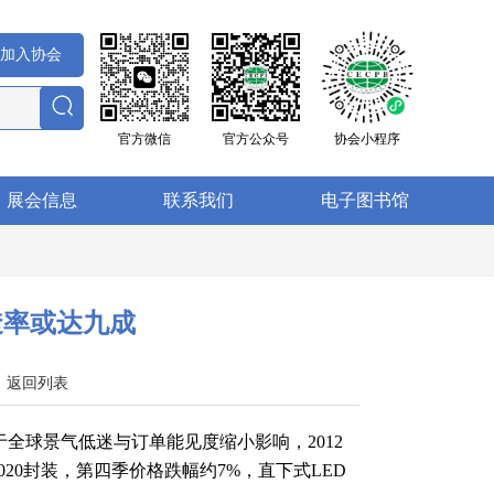
加入协会
官方微信
官方公众号
协会小程序
展会信息
联系我们
电子图书馆
透率或达九成
4
返回列表
于全球景气低迷与订单能见度缩小影响，2012
7020封装，第四季价格跌幅约7%，直下式LED