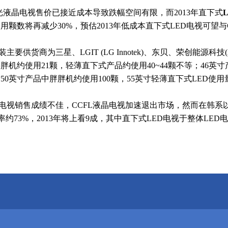
液晶电视售价已接近成本导致跌幅空间有限，而2013年直下式
使用颗数将再减少30%，预估2013年低成本直下式LED电视可望
供货商为三星、LGIT (LG Innotek)、东贝、荣创能源科技
胖机约使用21颗，轻薄直下式产品约使用40~44颗不等；46英
50英寸产品中胖胖机约使用100颗，55英寸轻薄直下式LED使用量
销售成绩不佳，CCFL液晶电视加速退出市场，然而在韩系以及
透率约73%，2013年将上看9成，其中直下式LED电视于整体LE