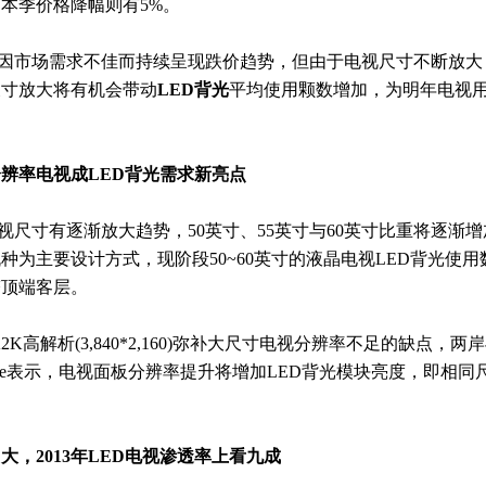
产品本季价格降幅则有5%。
场需求不佳而持续呈现跌价趋势，但由于电视尺寸不断放大，平均
尺寸放大将有机会带动
LED背光
平均使用颗数增加，为明年电视用
分辨率电视成
LED背光需求
新亮点
视尺寸有逐渐放大趋势，50英寸、55英寸与60英寸比重将逐渐
种为主要设计方式，现阶段50~60英寸的液晶电视LED背光使用数
塔顶端客层。
K高解析(3,840*2,160)弥补大尺寸电视分辨率不足的缺点，
nside表示，电视面板分辨率提升将增加LED背光模块亮度，即相同
，2013年
LED电视
渗透率上看九成