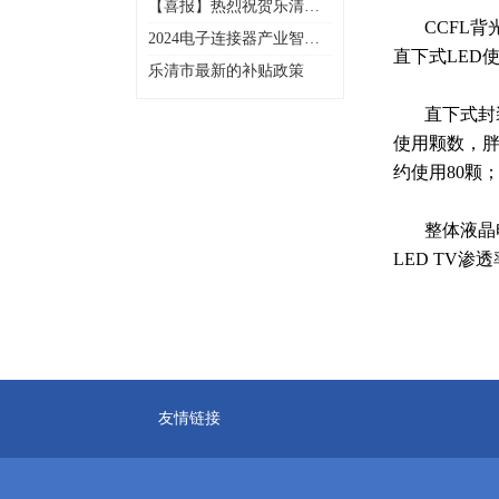
【喜报】热烈祝贺乐清市
电子工业协会多家会员企
CCFL背光
2024电子连接器产业智造
业入选2025年浙江省先进
直下式LED
创新峰会暨乐清市电子工
级智能工厂（第一批）名
乐清市最新的补贴政策
业协会20周年年会庆典
单
直下式封装主要
使用颗数，胖
约使用80颗；
整体液晶电视
LED TV渗
友情链接