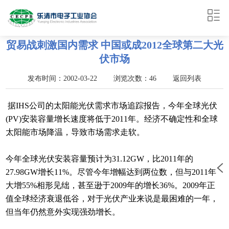
贸易战刺激国内需求 中国或成2012全球第二大光
伏市场
发布时间：2002-03-22 浏览次数：46
返回列表
据IHS公司的
太阳能
光伏需求市场追踪报告，今年全球光伏
(PV)安装容量增长速度将低于2011年。经济不确定性和全球
太阳能市场
降温，导致市场需求走软。
今年全球光伏安装容量预计为31.12GW，比2011年的
27.98GW增长11%。尽管今年增幅达到两位数，但与2011年
大增55%相形见绌，甚至逊于2009年的增长36%。2009年正
值全球经济衰退低谷，对于光伏产业来说是最困难的一年，
但当年仍然意外实现强劲增长。