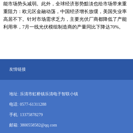
能市场势头减弱。此外，全球经济形势黯淡也给市场带来重
重阻力：欧元区金融动荡，中国经济增长放缓，美国失业率
高居不下。针对市场需求乏力，主要光伏厂商都降低了产能
利用率，7月一线光伏模组制造商的产量同比下降达70%。
友情链接
地址: 乐清市虹桥镇乐清电子智联小镇
电话: 0577-61311288
手机: 13375878279
邮箱: 3800558582@qq.com